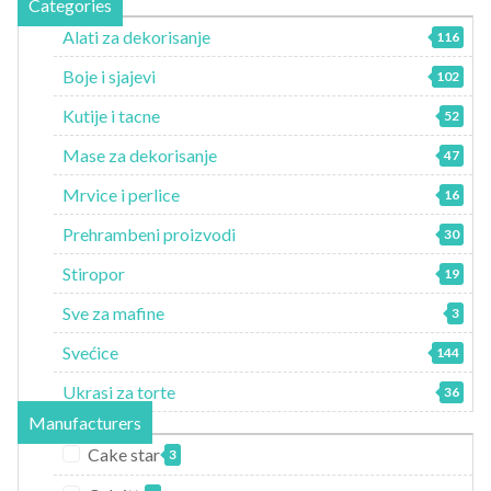
Categories
Alati za dekorisanje
116
Boje i sjajevi
102
Kutije i tacne
52
Mase za dekorisanje
47
Mrvice i perlice
16
Prehrambeni proizvodi
30
Stiropor
19
Sve za mafine
3
Svećice
144
Ukrasi za torte
36
Manufacturers
Cake star
3