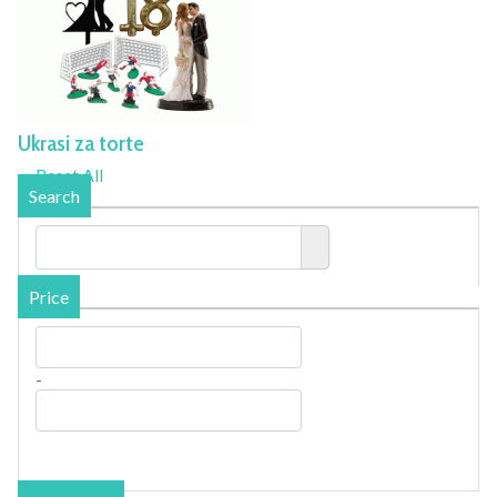
Ukrasi za torte
Reset All
Search
Price
-