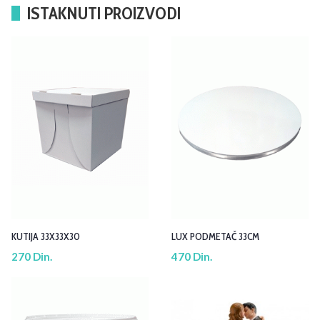
ISTAKNUTI PROIZVODI
KUTIJA 33X33X30
LUX PODMETAČ 33CM
270 Din.
470 Din.