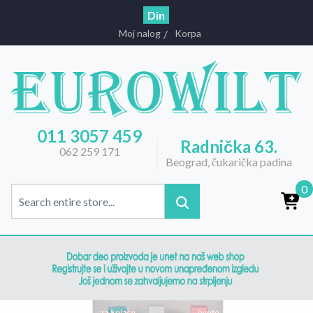
Din
Moj nalog
Korpa
011 3057 459
Radnička 63.
062 259 171
Beograd, čukarička padina
0