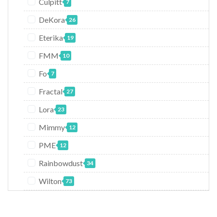
Culpitt
7
DeKora
26
Eterika
19
FMM
10
Fo
7
Fractal
27
Lora
23
Mimmy
12
PME
12
Rainbowdust
34
Wilton
73