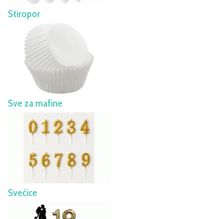
Stiropor
Sve za mafine
Svećice