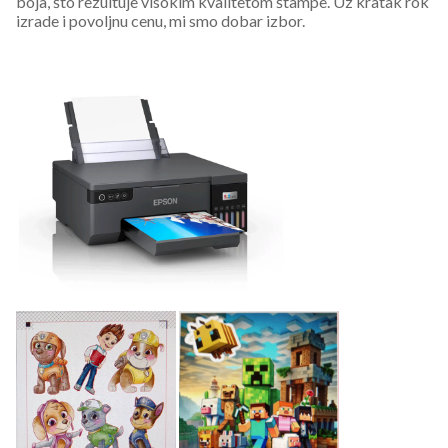
boja, što rezultuje visokim kvalitetom štampe. Uz kratak rok
izrade i povoljnu cenu, mi smo dobar izbor.